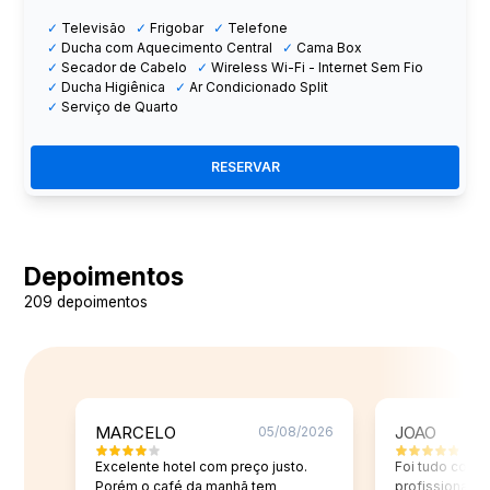
✓
Televisão
✓
Frigobar
✓
Telefone
✓
Ducha com Aquecimento Central
✓
Cama Box
✓
Secador de Cabelo
✓
Wireless Wi-Fi - Internet Sem Fio
✓
Ducha Higiênica
✓
Ar Condicionado Split
✓
Serviço de Quarto
RESERVAR
Depoimentos
209
depoimentos
MARCELO
JOAO
05/08/2026
Excelente hotel com preço justo. 
Foi tudo com m
Porém o café da manhã tem 
profissionalis